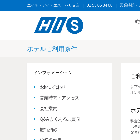
エイチ・アイ・エス パリ支店
|
01 53 05 34 00
|
営業時間・
航
ホテルご利用条件
インフォメーション
ご
お問い合わせ
以下
オンラ
営業時間・アクセス
会社案内
ホ
Q&A よくあるご質問
料金
ホテ
旅行約款
含ま