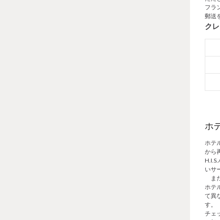
フラ
郵送
クレ
ホ
ホテ
から
H.
いサ
また
ホテ
て異
す。
チェ