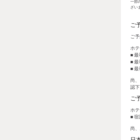
一部
ざい
ご
ご予
ホテ
■ 
■ 
■ 
尚、
認下
ご
ホテ
■ 
尚、
日本