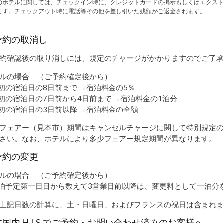
のホテルに関しては、チェックイン時に、クレジットカードの掲示もしくはエクスト
ます。チェックアウト時に電話等その他を差し引いた残額がご返金されます。
予約の取消し
約確認後の取り消しには、規定のチャージがかかりますのでご了
ルの場合 （ご予約確定後から）
最初の宿泊日の8日前まで →宿泊料金の5％
最初の宿泊日の7日前から4日前まで →宿泊料金の1泊分
最初の宿泊日の3日前以降 →宿泊料金の全額
フェアー（見本市）期間はキャンセルチャージに関して特別規定の
さい。なお、ホテルにより多少フェアー規定期間が異なります。
予約の変更
ルの場合 （ご予約確定後から）
宿泊予定第一日目から数えて3営業日前以降は、変更料として一泊分
上記日数の計算に、土・日曜日、およびフランスの祝日は含まれ
国内 H.I.S.でご予約・お問い合わせ済みのお客様へ