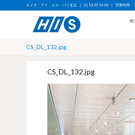
エイチ・アイ・エス パリ支店
|
01 53 05 34 00
|
営業時間・
航
CS_DL_132.jpg
CS_DL_132.jpg