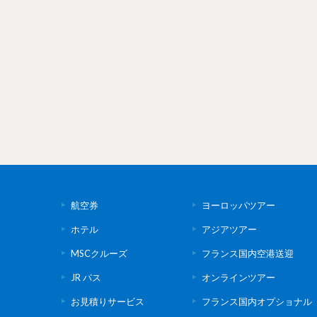
航空券
ヨーロッパツアー
ホテル
アジアツアー
MSCクルーズ
フランス国内空港送迎
JR パス
オンラインツアー
お見積りサービス
フランス国内オプショナル