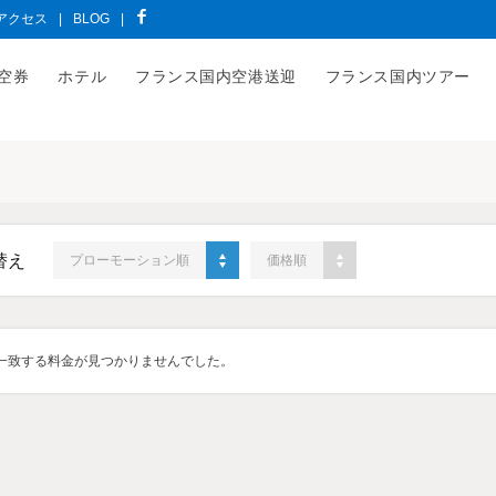
アクセス
|
BLOG
|
空券
ホテル
フランス国内空港送迎
フランス国内ツアー
替え
プローモーション順
価格順
一致する料金が見つかりませんでした。