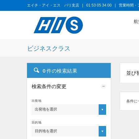
エイチ・アイ・エス パリ支店
|
01 53 05 34 00
|
営業時間・
航
ビジネスクラス
0
件の検索結果
並び
検索条件の変更
出発地
条件に
出発地を選択
目的地
目的地を選択