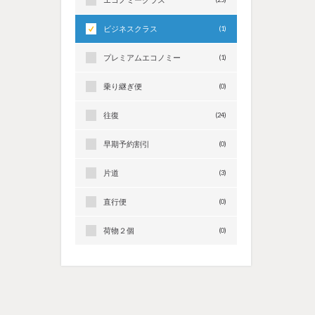
ビジネスクラス
(1)
プレミアムエコノミー
(1)
乗り継ぎ便
(0)
往復
(24)
早期予約割引
(0)
片道
(3)
直行便
(0)
荷物２個
(0)