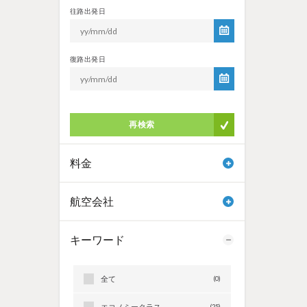
往路出発日
復路出発日
再検索
料金
航空会社
キーワード
全て
(0)
エコノミークラス
(25)