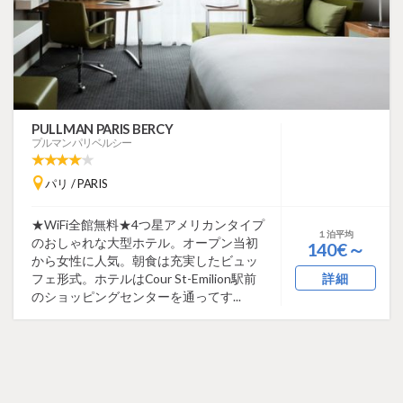
PULLMAN PARIS BERCY
プルマン パリベルシー
パリ / PARIS
★WiFi全館無料★4つ星アメリカンタイプ
１泊平均
のおしゃれな大型ホテル。オープン当初
140€～
から女性に人気。朝食は充実したビュッ
フェ形式。ホテルはCour St-Emilion駅前
詳細
のショッピングセンターを通ってす...