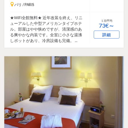
パリ / PARIS
★WiFi全館無料★ 近年改装を終え、リニ
１泊平均
ューアルした中型アメリカンタイプホテ
73€～
ル。部屋はやや狭めですが、清潔感のあ
る爽やかな内装です。全室に小さな湯沸
詳細
しポットがあり、冷房設備も完備。 ...