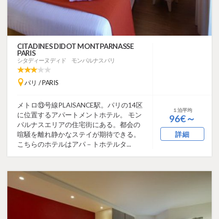
CITADINES DIDOT MONTPARNASSE
PARIS
シタディーヌ ディド モンパルナス パリ
パリ / PARIS
メトロ⑬号線PLAISANCE駅。パリの14区
１泊平均
に位置するアパートメントホテル。 モン
96€～
パルナスエリアの住宅街にある。都会の
喧騒を離れ静かなステイが期待できる。
詳細
こちらのホテルはアパ－トホテルタ...