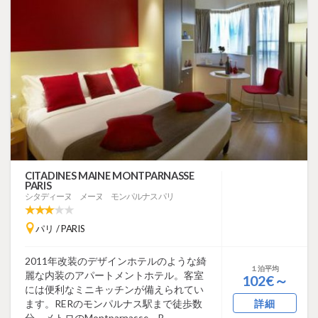
CITADINES MAINE MONTPARNASSE
PARIS
シタディーヌ メーヌ モンパルナス パリ
パリ / PARIS
2011年改装のデザインホテルのような綺
１泊平均
麗な内装のアパートメントホテル。客室
102€～
には便利なミニキッチンが備えられてい
ます。RERのモンパルナス駅まで徒歩数
詳細
分、メトロのMontparnasse – B...