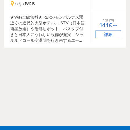
パリ / PARIS
★WiFi全館無料★ RERのモンパルナス駅
１泊平均
近くの近代的大型ホテル。JSTV（日本語
141€～
衛星放送）や湯沸しポット、バスタブ付
きと日本人にうれしい設備が充実。シャ
詳細
ルルドゴール空港間を行き来するエー...